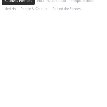
Business Portraits
Industrie & Produkt
People & Mood
Medizin
People & Künstler
Behind the Scenes