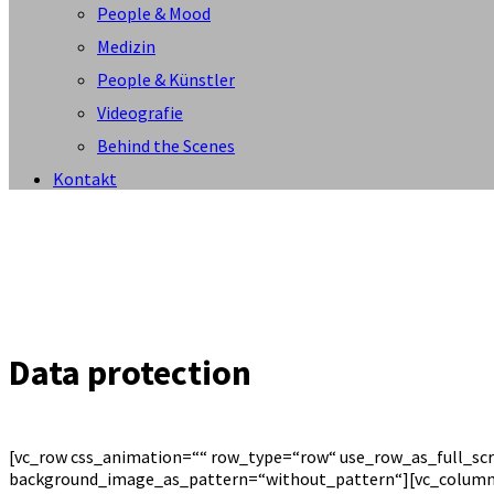
People & Mood
Medizin
People & Künstler
Videografie
Behind the Scenes
Kontakt
Data protection
[vc_row css_animation=““ row_type=“row“ use_row_as_full_scr
background_image_as_pattern=“without_pattern“][vc_column