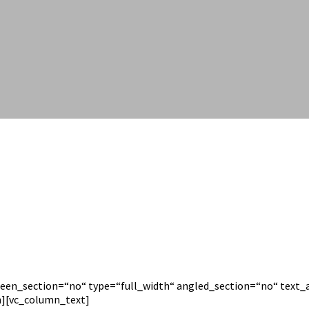
een_section=“no“ type=“full_width“ angled_section=“no“ text_a
][vc_column_text]