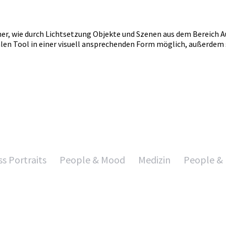
aher, wie durch Lichtsetzung Objekte und Szenen aus dem Bereich 
len Tool in einer visuell ansprechenden Form möglich, außerdem s
s Portraits
People & Mood
Medizin
People & 