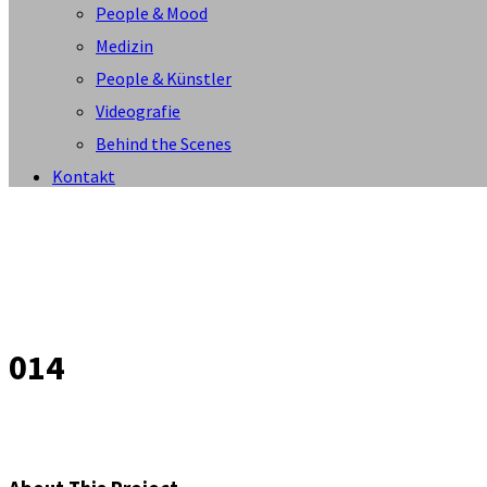
People & Mood
Medizin
People & Künstler
Videografie
Behind the Scenes
Kontakt
014