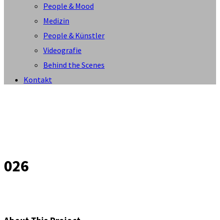
People & Mood
Medizin
People & Künstler
Videografie
Behind the Scenes
Kontakt
026