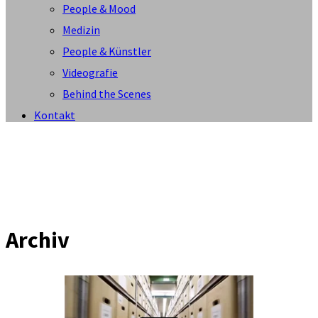
People & Mood
Medizin
People & Künstler
Videografie
Behind the Scenes
Kontakt
Archiv