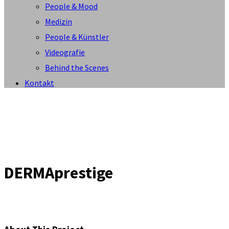
People & Mood
Medizin
People & Künstler
Videografie
Behind the Scenes
Kontakt
DERMAprestige