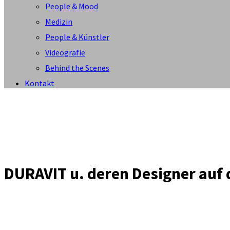
People & Mood
Medizin
People & Künstler
Videografie
Behind the Scenes
Kontakt
DURAVIT u. deren Designer auf 