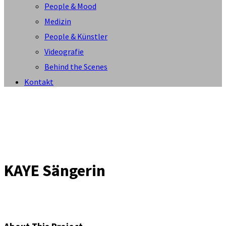
People & Mood
Medizin
People & Künstler
Videografie
Behind the Scenes
Kontakt
KAYE Sängerin