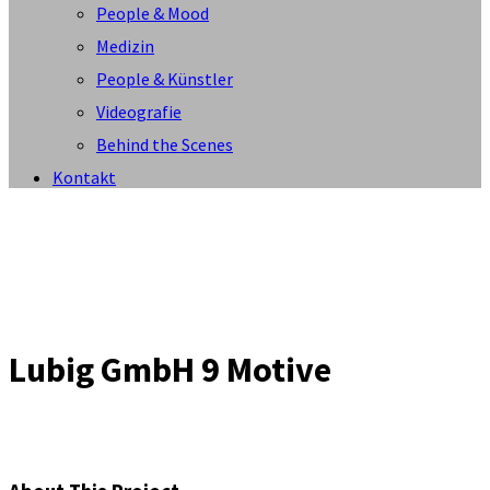
People & Mood
Medizin
People & Künstler
Videografie
Behind the Scenes
Kontakt
Lubig GmbH 9 Motive