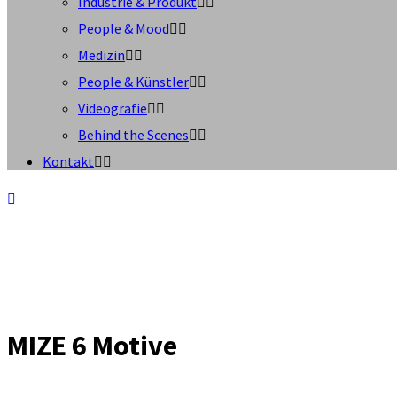
Industrie & Produkt
People & Mood
Medizin
People & Künstler
Videografie
Behind the Scenes
Kontakt
MIZE 6 Motive