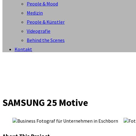
People & Mood
Medizin
People & Künstler
Videografie
Behind the Scenes
Kontakt
SAMSUNG 25 Motive