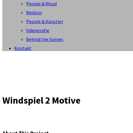
People & Mood
Medizin
People & Künstler
Videografie
Behind the Scenes
Kontakt
Windspiel 2 Motive