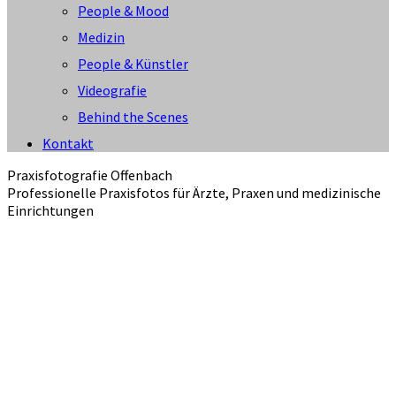
People & Mood
Medizin
People & Künstler
Videografie
Behind the Scenes
Kontakt
Praxisfotografie Offenbach
Professionelle Praxisfotos für Ärzte, Praxen und medizinische
Einrichtungen
Die Praxisfotografie in Offenbach richtet sich an
Arztpraxen, Zahnarztpraxen, Therapiepraxen,
MVZs, Privatpraxen und medizinische
Einrichtungen, die einen klaren, gepflegten und
vertrauensstarken Eindruck vermitteln möchten. In